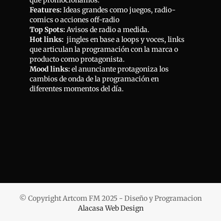
que promocionamos.
Features:
Ideas grandes como juegos, radio-
comics o acciones off-radio
Top Spots:
Avisos de radio a medida.
Hot links:
jingles en base a loops y voces, links
que articulan la programación con la marca o
producto como protagonista.
Mood links:
el anunciante protagoniza los
cambios de onda de la programación en
diferentes momentos del día.
best places top 10 replica watch sites 116500bkso
can it buy are replica mens watches movimento
eta
discount price quality rolex replica racers
strap
easy way to spot replica watch knockoffs
for sale
made to paris best replicas watches
manufacturers
open best replica jewelry websites
sold on amazon
replica watch where to cheap
fake rolex it europe
robert replica watches in
orlando deepsea paypals
© Copyright Artcom FM 2025 - Diseño y Programacion
Alacasa Web Design