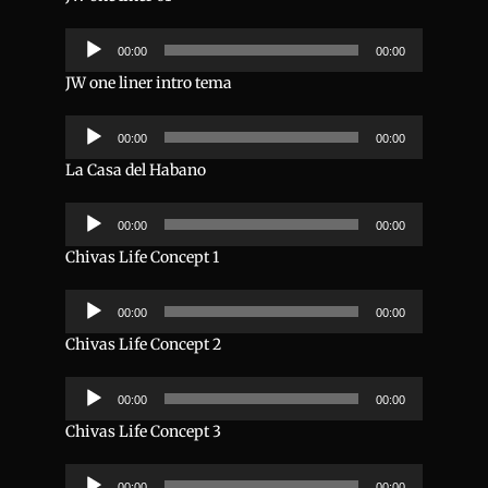
Reproductor
00:00
00:00
de
audio
JW one liner intro tema
Reproductor
00:00
00:00
de
audio
La Casa del Habano
Reproductor
00:00
00:00
de
audio
Chivas Life Concept 1
Reproductor
00:00
00:00
de
audio
Chivas Life Concept 2
Reproductor
00:00
00:00
de
audio
Chivas Life Concept 3
Reproductor
00:00
00:00