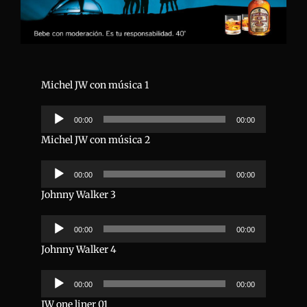
Michel JW con música 1
Reproductor
00:00
00:00
de
audio
Michel JW con música 2
Reproductor
00:00
00:00
de
audio
Johnny Walker 3
Reproductor
00:00
00:00
de
audio
Johnny Walker 4
Reproductor
00:00
00:00
de
audio
JW one liner 01