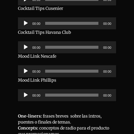
de
audio
Cocktail Tips Cusenier
Reproductor
00:00
00:00
de
audio
Cocktail Tips Havana Club
Reproductor
00:00
00:00
de
audio
Mood Link Nescafe
Reproductor
00:00
00:00
de
audio
Mood Link Phillips
Reproductor
00:00
00:00
de
audio
One-liners:
frases breves sobre las intros,
puentes o finales de temas.
Concepts:
conceptos de radio para el producto