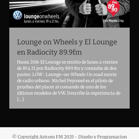
Lounge on Wheels y El Lounge
en Radiocity 89.9fm
Hasta 2014 El Lounge se emitio de lunes a viernes
de 19 a 21 por Radiocity 89.9 fm y constaba de dos
partes: LOW : Lounge-on-Wheels Un road movie
de radio urbano. Michel Peyronel es el piloto de
pruebas del placer al comando de uno de los
últimos modelos de VW. Describe la experiencia de
[...]
© Copyright Artcom FM 2025 - Diseño y Programacion