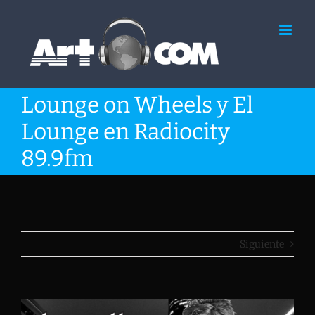
Saltar
al
contenido
Lounge on Wheels y El
Lounge en Radiocity
89.9fm
Siguiente
Ver